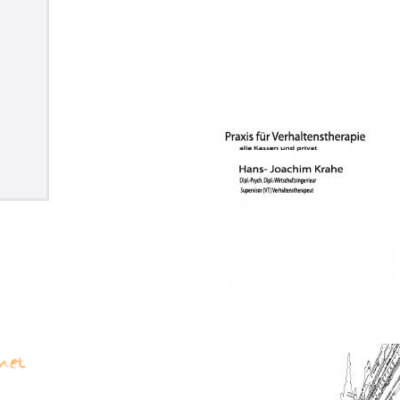
onen
r