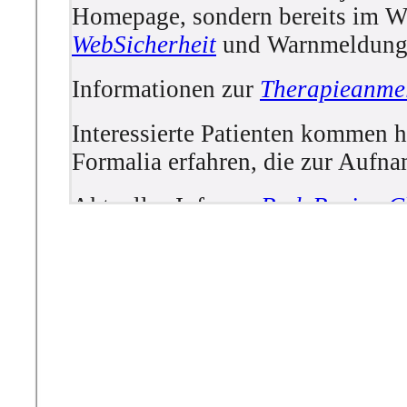
Homepage, sondern bereits im We
WebSicherheit
und Warnmeldungen
Informationen zur
Therapieanme
Interessierte Patienten kommen h
Formalia erfahren, die zur Aufnam
Aktuelles Info zu:
BodyBasic
,
C
Berührungsangst
und zum
Führu
Bei uns werden auch Verfahren en
in Paartherapie und Supervision.
Aktueller Schwerpunkt liegt auf
schnellen Erlernen von Technike