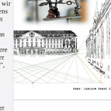
 wir
ens
n
as
ere
er
",
er