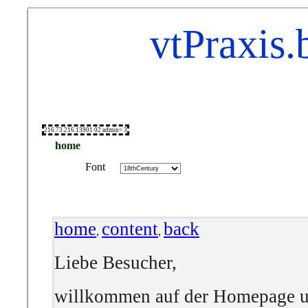
vtPraxis.
216.73.216.13901 02 admin= 3
home
Font
home
content
back
,
,
Liebe Besucher,
willkommen auf der Homepage u