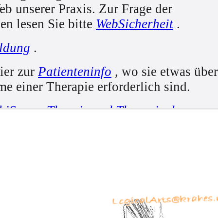
b unserer Praxis. Zur Frage der
 lesen Sie bitte
WebSicherheit
.
ldung
.
ier zur
Patienteninfo
, wo sie etwas über
e einer Therapie erforderlich sind.
hiSano
,
Theorie und Therapie der
ngsverhalten in der Partnerschaft
twickelt, es bestehen Zusatzqualifikati
ChiSano
. Die Priorität liegt auf dem seh
n, die die Körperhaltung und das